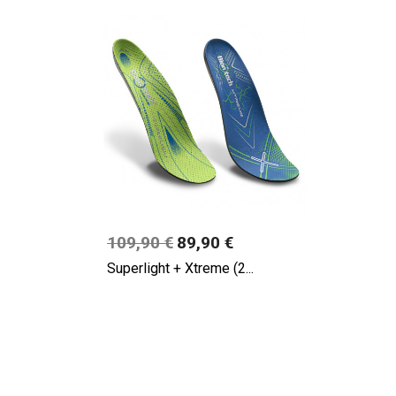
Prix
109,90 €
89,90 €
Superlight + Xtreme (2...