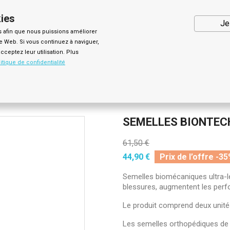
kies
Je
s afin que nous puissions améliorer
te Web. Si vous continuez à naviguer,
ceptez leur utilisation. Plus
PRO 2.0
XTREME
MASQUE
THERMIC
SEMELLES BIO
itique de confidentialité
SEMELLES BIONTECH
44,90 €
Semelles biomécaniques ultra-lé
blessures, augmentent les per
Le produit comprend deux unité
Les semelles orthopédiques de 