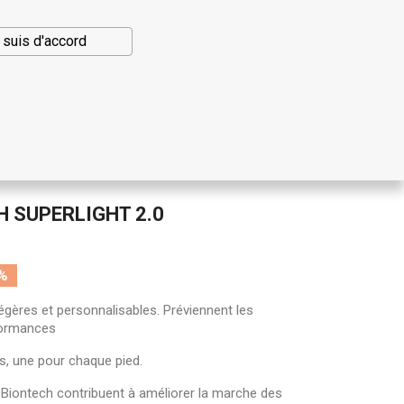
shopping_cart

Panier
(0)
Se connecter
 suis d'accord
ECO
BLOG
 SUPERLIGHT 2.0
gères et personnalisables. Préviennent les
formances
s, une pour chaque pied.
Biontech contribuent à améliorer la marche des