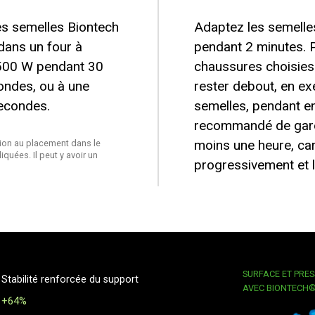
es semelles Biontech
Adaptez les semelles.
 dans un four à
pendant 2 minutes. P
500 W pendant 30
chaussures choisies e
ndes, ou à une
rester debout, en ex
econdes.
semelles, pendant en
recommandé de gard
moins une heure, car
ntion au placement dans le
quées. Il peut y avoir un
progressivement et l
SURFACE ET PRE
Stabilité renforcée du support
AVEC BIONTECH®
+64%