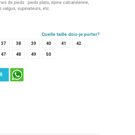
s de pieds : pieds plats, épine calcanéenne,
s valgus, supinateurs, etc.
Quelle taille dois-je porter?
37
38
39
40
41
42
47
48
49
50
R