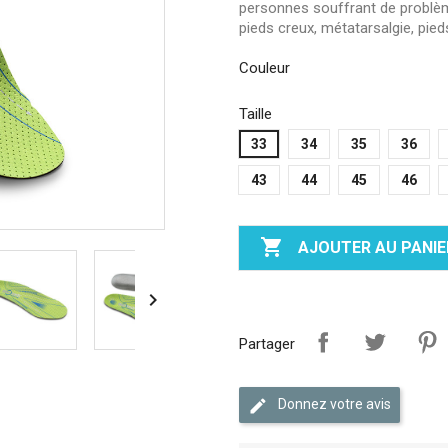
personnes souffrant de problème
pieds creux, métatarsalgie, pied
Couleur
Taille
33
34
35
36
43
44
45
46

AJOUTER AU PANIE

Partager
edit
Donnez votre avis