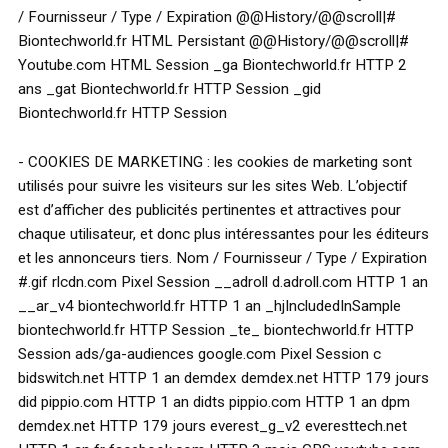
/ Fournisseur / Type / Expiration @@History/@@scroll|#
Biontechworld.fr HTML Persistant @@History/@@scroll|#
Youtube.com HTML Session _ga Biontechworld.fr HTTP 2
ans _gat Biontechworld.fr HTTP Session _gid
Biontechworld.fr HTTP Session
- COOKIES DE MARKETING : les cookies de marketing sont
utilisés pour suivre les visiteurs sur les sites Web. L’objectif
est d’afficher des publicités pertinentes et attractives pour
chaque utilisateur, et donc plus intéressantes pour les éditeurs
et les annonceurs tiers. Nom / Fournisseur / Type / Expiration
#.gif rlcdn.com Pixel Session __adroll d.adroll.com HTTP 1 an
__ar_v4 biontechworld.fr HTTP 1 an _hjIncludedInSample
biontechworld.fr HTTP Session _te_ biontechworld.fr HTTP
Session ads/ga-audiences google.com Pixel Session c
bidswitch.net HTTP 1 an demdex demdex.net HTTP 179 jours
did pippio.com HTTP 1 an didts pippio.com HTTP 1 an dpm
demdex.net HTTP 179 jours everest_g_v2 everesttech.net