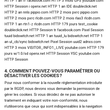
HTTP 1 an fr facebook.com HTTP 3 mois GPS youtube.com
HTTP Session i openx.net HTTP 1 an IDE doubleclick.net
HTTP 2 an nnls pippio.com HTTP 2 mois pxrc pippio.com
HTTP 2 mois pxrc rlcdn.com HTTP 2 mois rlas3 rlcdn.com
HTTP 1 an rtn1-z rlcdn.com HTTP 179 jours test_cookie
doubleclick.net HTTP Session tr facebook.com Pixel Session
tuuid bidswitch.net HTTP 1 an tuuid_lu bidswitch.net HTTP 1
an ul_cb/sync bidswitch.net Pixel Session uuid2 adnxs.com
HTTP 3 mois VISITOR_INFO1_LIVE youtube.com HTTP 179
jours w/1.0/sd openx.net HTTP Session YSC youtube.com
HTTP Session
4. COMMENT POUVEZ-VOUS PARAMÉTRER OU
DÉSACTIVER LES COOKIES ?
Pour nous conformer à la nouvelle réglementation introduite
par le RGDP, nous devons vous demander la permission de
gérer les cookies. Si vous décidez de ne pas autoriser le
traitement en indiquant votre non-conformité, nous
n’utiliserons que ceux qui sont indispensables à la navigation