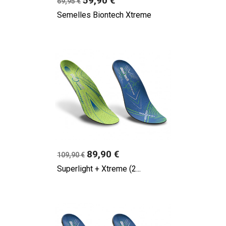
59,90 €
69,95 €
Semelles Biontech Xtreme
Prix
89,90 €
109,90 €
Superlight + Xtreme (2...