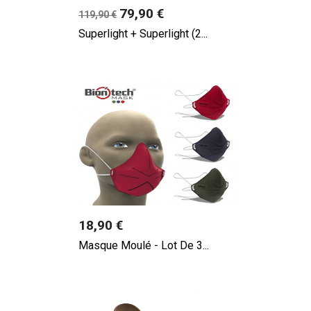
Prix
79,90 €
119,90 €
Superlight + Superlight (2...
Prix
18,90 €
Masque Moulé - Lot De 3...