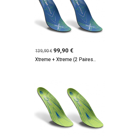
Prix
99,90 €
139,90 €
Xtreme + Xtreme (2 Paires...